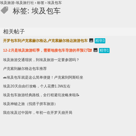
埃及旅游-埃及旅行社
›
标签
›
埃及包车
标签: 埃及包车
相关帖子
开罗包车到卢克索赫尔格达,卢克索赫尔格达旅游包车
精华3
12-2月是埃及旅游旺季，需要地接包车导游的早预订🥰❗
精华1
埃及旅游交通现状，到埃及旅游一定要参团吗？
卢克索到赫尔格达包车推荐
🚗埃及包车就是这么简单便捷！卢克索到阿斯旺坐
埃及20天自由行攻略，个人花费1.3W左右
埃及包车旅游经典路线，全行程避坑攻略来啦📝
埃及神秘之旅（找搭子拼车旅游）
我在埃及过中国年，年初一在开罗天崩开局