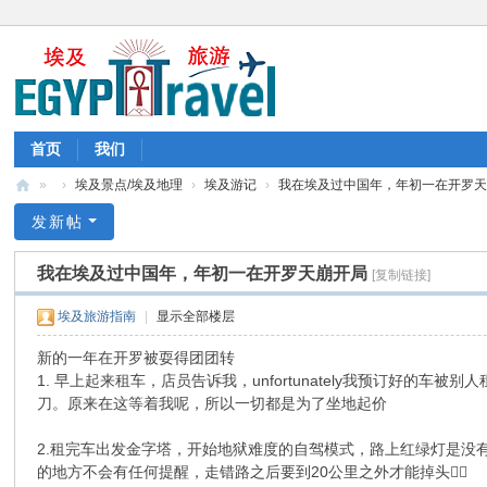
首页
我们
»
›
埃及景点/埃及地理
›
埃及游记
›
我在埃及过中国年，年初一在开罗天崩开
埃
发新帖
及
我在埃及过中国年，年初一在开罗天崩开局
[复制链接]
旅
游
埃及旅游指南
|
显示全部楼层
-
新的一年在开罗被耍得团团转
埃
1. 早上起来租车，店员告诉我，unfortunately我预订好的
刀。原来在这等着我呢，所以一切都是为了坐地起价
及
旅
2.租完车出发金字塔，开始地狱难度的自驾模式，路上红绿灯是
行
的地方不会有任何提醒，走错路之后要到20公里之外才能掉头🙂‍↕️