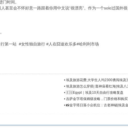
进门时间。
男人甚至会不怀好意一路跟着你用中文说“很漂亮”。作为一个solo过国
我。
新年旅行第一站 #女性独自旅行 #人在囧途欢乐多#哈利利市场
•
埃及旅游花费,大学生人均2300勇闯埃及🇪
•
埃及旅游怎么穿搭| 逛神庙看红海|埃及
•
🇪🇬Egypt｜埃及10天自由行攻略复盘
•
吉萨金字塔保姆级攻略，门票价格和购买
•
📸金字塔日落小众机位：古老神秘|埃及