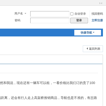
切
换
用户名
自动登录
找回密码
到
窄
密码
立即注册
登录
版
快捷导航
返回列表
小时，突然和我说，现在还有一辆车可以租，一看价格比我们订的贵了100
指距离，还会有行人走上高架桥推销商品，导航也是不准的，有岔路