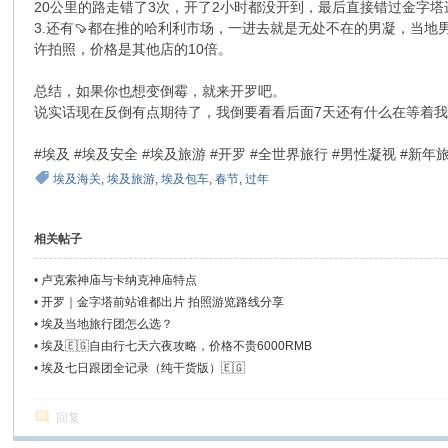
20公里的路走错了3次，开了2小时都没开到，最后直接错过金字塔
社
3.还有🍠都在推的哈利利市场，一进去就是无处不在的男凝，当地
许拍照，价格是其他店的10倍。
总结，如果你也想变倒霉，就来开罗吧。
说实话现在反倒有点期待了，我倒要看看后面7天还有什么在等着
#埃及 #埃及安全 #埃及旅游 #开罗 #全世界旅行 #男性凝视 #
埃及海关
,
埃及旅游
,
埃及包车
,
春节
,
过年
相关帖子
•
卢克索神庙与卡纳克神庙特点
•
开罗｜金字塔前站谁都出片 拍照游览路线分享
•
埃及当地旅行团怎么选？
•
埃及🇪🇬自由行七天六夜攻略，价格不贵6000RMB
•
埃及七日跟团全记录（纯干货版）🇪🇬
回复