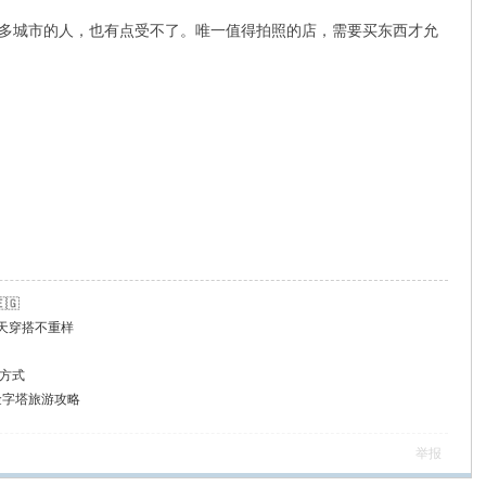
外很多城市的人，也有点受不了。唯一值得拍照的店，需要买东西才允
🇬
八天穿搭不重样
方式
金字塔旅游攻略
举报