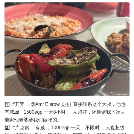
1️⃣ #开罗 ：@Amr Elsrow 🇪🇬 直接联系这个大叔，他也
有威💌 1500egp 一天8小时， 人超好，还邀请我下次去
他家他老婆给我们做吃的。
2️⃣ #卢克索 ：有威 ，1000egp 一天，不限时 ，人也超级