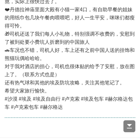
熬，实际上很快过去了。
❤️丹德拉神庙里面大殿有小猫一家4口，有自助早餐的姐妹
的用纸巾包几块午餐肉喂喂吧，好人一生平安，咪咪们都瘦
得可怜。
🎁司机还送了我们每人小礼物，特别强调不收费的，安慰到
了被到处要小费坑人折磨到的中国旅人
🚗车况也不错，司机人好，车上还有之前中国人送的挂饰和
熊猫玩偶哈哈哈。
对于我对酒店的担心，司机也很体贴的给予了安慰，放在图
上了。（联系方式也是）
还有热气球和其他的埃及防坑攻略，关注其他笔记了。
希望大家旅行愉快。
#沙漠 #埃及 #埃及自由行 #卢克索 #埃及包车 #赫尔格达包
车 #卢克索包车 #赫尔格达