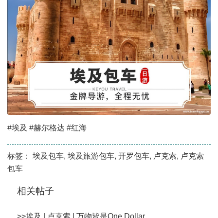
#埃及 #赫尔格达 #红海
标签：
埃及包车
,
埃及旅游包车
,
开罗包车
,
卢克索
,
卢克索
包车
相关帖子
>>
埃及 | 卢克索 | 万物皆是One Dollar