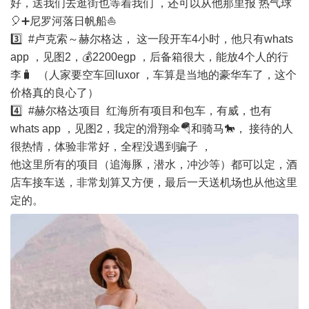
好，送我们去逛街也等着我们 ，还可以从他那里报 热气球
🎈➕尼罗河落日帆船⛵️
3️⃣ #卢克索～赫尔格达， 这一段开车4小时，他只有whats
app ，见图2，💰2200egp ，后备箱很大，能放4个人的行
李🧳 （人家要空车回luxor ，车算是当地的豪华车了，这个
价格真的良心了）
4️⃣ #赫尔格达项目 红海所有项目和包车，有威，也有
whats app ，见图2，我定的滑翔伞🪂和骑马🐎， 接待的人
很热情，体验非常好，全程没遇到骗子 ，
他这里所有的项目（追海豚，潜水，冲沙等）都可以定，酒
店车接车送，非常划算又方便，最后一天送机场也从他这里
定的。