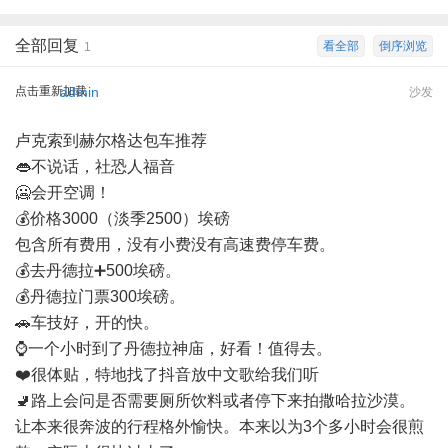
全部回复
看全部
倒序浏览
1
点击重新加载
admin
沙发
卢克索到赫尔格达包车推荐
👄不说话，社恐人福音
🥶会开空调！
💰价格3000（淡季2500）埃磅
包含所有费用，没有小费没有高速费停车费。
💰去丹德拉➕500埃磅。
💰丹德拉门票300埃磅。
🚗车技好，开的快。
⌚️一个小时到了丹德拉神庙，好看！值得去。
❤️很体贴，特地找了抖音放中文歌给我们听
🚽路上会问是否需要厕所饮料或者停下来拍撒哈拉沙漠。
让本来很奔波的行程格外愉快。本来以为3个多小时会很煎