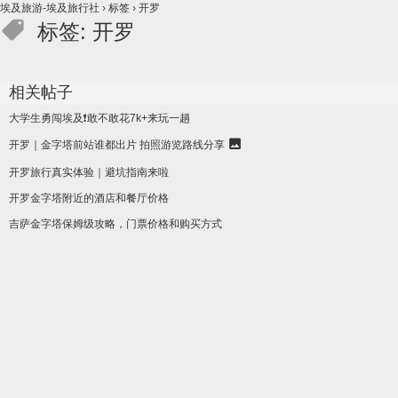
埃及旅游-埃及旅行社
›
标签
›
开罗
标签: 开罗
相关帖子
大学生勇闯埃及❗敢不敢花7k+来玩一趟
开罗｜金字塔前站谁都出片 拍照游览路线分享
开罗旅行真实体验｜避坑指南来啦
开罗金字塔附近的酒店和餐厅价格
吉萨金字塔保姆级攻略，门票价格和购买方式