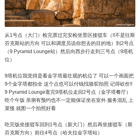
从1号点（大门）检完票过完安检坐景区接驳车（‼️不是往斯
芬克斯站的方向 可以和调度员说你想去的目的地）到2号点
（9 Pyramid Lounge站）然后向西步行走到三号点（9塔机
位）
9塔机位我觉得是看金字塔最壮观的机位了 可以一个画面把
9个金字塔都拍全 这个点也可以付钱找骆驼拍照 记得砍价‼️
9 Pyramid Lounge逛完9塔机位走回2号点（金字塔餐厅）
吃个午饭 亲测有预约也不一定能保证坐在室外 服务混乱 上
菜慢 就图一个拍照好看
吃完饭坐接驳车回到1号点（新大门）然后再坐接驳车（斯
芬克斯方向）前往4号点（哈夫拉金字塔站）