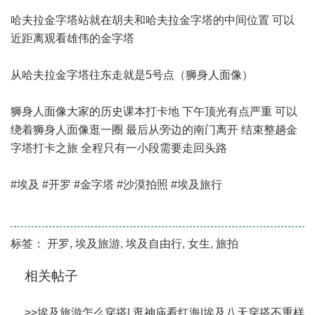
哈夫拉金字塔站就在胡夫和哈夫拉金字塔的中间位置 可以
近距离观看雄伟的金字塔
从哈夫拉金字塔往东走就是5号点（狮身人面像）
狮身人面像大家的历史课本打卡地 下午顶光有点严重 可以
绕着狮身人面像逛一圈 最后从旁边的南门离开 结束整趟金
字塔打卡之旅 全程只有一小段需要走回头路
#埃及 #开罗 #金字塔 #沙漠拍照 #埃及旅行
标签：
开罗
,
埃及旅游
,
埃及自由行
,
女生
,
旅拍
相关帖子
>>
埃及旅游怎么穿搭| 逛神庙看红海|埃及八天穿搭不重样