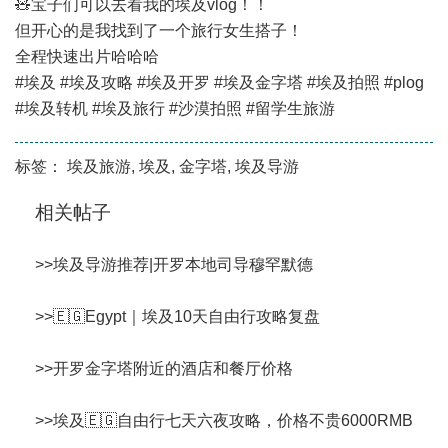
🧸宝子们可以去看我的埃及vlog！！
但开心的是我找到了一个旅行女生搭子！
全程快速出片哈哈哈
#埃及 #埃及攻略 #埃及开罗 #埃及金字塔 #埃及拍照 #plog
#埃及转机 #埃及旅行 #沙漠拍照 #留学生旅游
标签：
埃及旅游
,
埃及
,
金字塔
,
埃及导游
相关帖子
>>
埃及导游推荐|开罗本地司导穆罕默德
>>
🇪🇬Egypt｜埃及10天自由行攻略复盘
>>
开罗金字塔附近的酒店和餐厅价格
>>
埃及🇪🇬自由行七天六夜攻略，价格不贵6000RMB