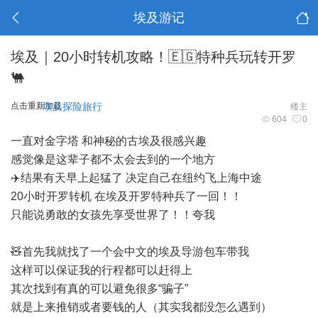
埃及游记
埃及｜20小时转机攻略！🇪🇬特种兵玩转开罗
🐫
点击重新加载
埃及探险旅行
楼主
604
0
一直对金字塔 和神秘的古埃及很感兴趣
感觉像是这辈子都不太会去到的一个地方
✈️结果有天早上起猛了 决定自己在纽约飞上海中途
20小时开罗转机 在埃及开罗特种兵了一回！！
只能说勇敢的女孩先享受世界了！！夸我
🧸首先我就找了一个会中文的埃及导游包车带我
这样可以保证我的行程都可以赶得上
其次找到有真的可以避免很多“骗子”
就是上来推销或者要钱的人（其实我都没怎么遇到）