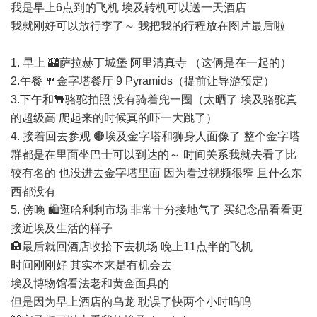
我是早上6点到的飞机 埃及转机可以送一天酒店
我就刚好可以放行李了～ 我把我的行程放在图片最后啦
1. 早上 🏰萨拉赫丁城堡 阿里清真寺 （这俩是在一起的）
2.午餐 🍴金字塔餐厅 9 Pyramids（提前让导游预定）
3.下午和🐫骆驼拍照 没有骑着兜一圈（太晒了 埃及骆驼真
的超级高 爬起来的时候真的吓一大跳了）
4. 接着回去参观 🟤埃及金字塔和狮身人面像了 整个金字塔
群都是在里面坐巴士可以到达的～ 时间关系我就去看了比
较有名的 也没进去金字塔里面 因为看过视频很窄 且什么东
西都没有
5. 傍晚 🛍️逛哈利利市场 非常十分接地气了 买纪念品看看更
接近埃及生活的样子
🏨最后就回酒店收拾下去机场 晚上11点半的飞机
时间刚刚好 其实本来是有机会去
埃及博物馆看法老和黄金面具的
但是因为早上酒店的乌龙 耽误了快两个小时呜呜