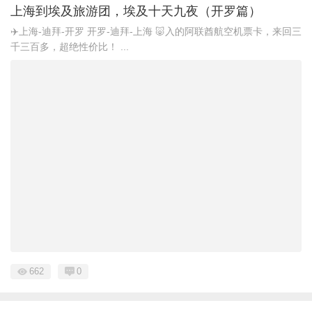
上海到埃及旅游团，埃及十天九夜（开罗篇）
✈️上海-迪拜-开罗 开罗-迪拜-上海 🐷入的阿联酋航空机票卡，来回三
千三百多，超绝性价比！ ...
662
0