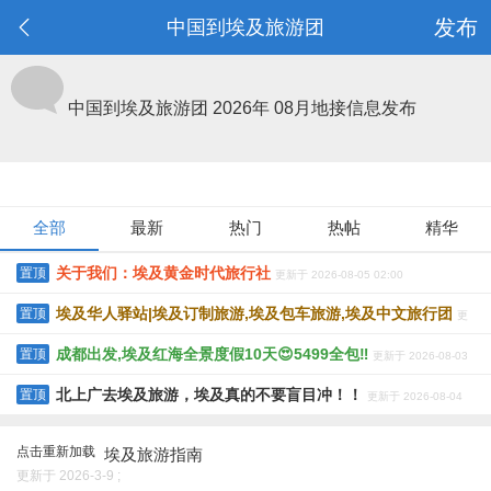
发布
中国到埃及旅游团
中国到埃及旅游团
2026年 08月地接信息发布
全部
最新
热门
热帖
精华
关于我们：埃及黄金时代旅行社
置顶
更新于 2026-08-05 02:00
埃及华人驿站|埃及订制旅游,埃及包车旅游,埃及中文旅行团
置顶
更
成都出发,埃及红海全景度假10天😍5499全包‼️
置顶
更新于 2026-08-03
新于 2026-08-05 02:00
北上广去埃及旅游，埃及真的不要盲目冲！！
置顶
更新于 2026-08-04
14:00
10:00
点击重新加载
埃及旅游指南
更新于 2026-3-9 ;