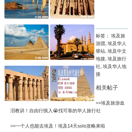
标签：
埃及旅
游团
,
埃及华人
驿站
,
埃及中文
地接
,
埃及旅行
社
,
埃及华人地
接
相关帖子
>>
埃及旅游血
泪教训！自由行慎入😭找可靠的华人旅行社
>>
一个人也能去埃及！埃及14天solo攻略来啦