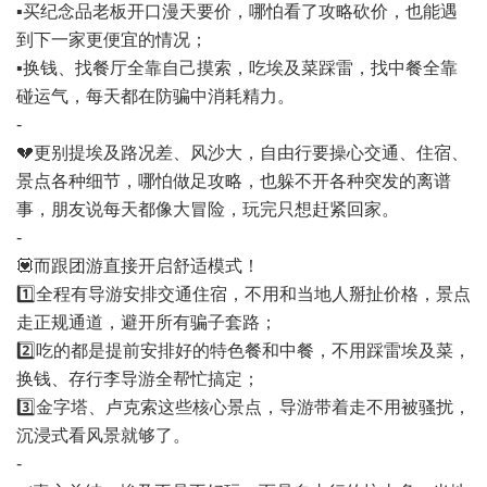
▪️买纪念品老板开口漫天要价，哪怕看了攻略砍价，也能遇
到下一家更便宜的情况；
▪️换钱、找餐厅全靠自己摸索，吃埃及菜踩雷，找中餐全靠
碰运气，每天都在防骗中消耗精力。
-
💔更别提埃及路况差、风沙大，自由行要操心交通、住宿、
景点各种细节，哪怕做足攻略，也躲不开各种突发的离谱
事，朋友说每天都像大冒险，玩完只想赶紧回家。
-
💟而跟团游直接开启舒适模式！
1️⃣全程有导游安排交通住宿，不用和当地人掰扯价格，景点
走正规通道，避开所有骗子套路；
2️⃣吃的都是提前安排好的特色餐和中餐，不用踩雷埃及菜，
换钱、存行李导游全帮忙搞定；
3️⃣金字塔、卢克索这些核心景点，导游带着走不用被骚扰，
沉浸式看风景就够了。
-