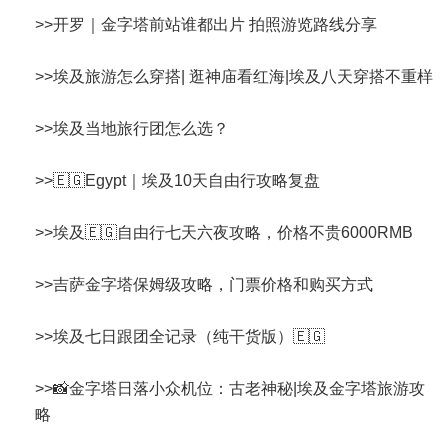
>>
开罗｜金字塔前站谁都出片 拍照游览路线分享
>>
埃及旅游怎么穿搭| 逛神庙看红海|埃及八天穿搭不重样
>>
埃及当地旅行团怎么选？
>>
🇪🇬Egypt｜埃及10天自由行攻略复盘
>>
埃及🇪🇬自由行七天六夜攻略，价格不贵6000RMB
>>
吉萨金字塔保姆级攻略，门票价格和购买方式
>>
埃及七日跟团全记录（纯干货版）🇪🇬
>>
📸金字塔日落小众机位：古老神秘|埃及金字塔旅游攻
略