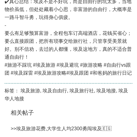
✔️真心总结：埃及不是不好玩，而是自由行的坑太多，当地
物价虽低，但处处藏着小心思，非富游的自由行，大概率是
一路斗智斗勇，玩得身心俱疲。
-
要么有足够预算富游，全程包车订高端酒店，花钱买省心；
要么直接跟团，把所有琐事交给旅行社，只管享受美景就
好。别不信劝，去过的人都懂，埃及这地方，真的不适合普
通自由行！
#旅游不踩坑 #埃及旅游 #埃及避坑 #旅游攻略 #自由行vs跟
团 #埃及踩雷 #埃及旅游攻略#埃及跟团 #和爸妈的旅行日记
标签：
埃及旅游
,
埃及自由行
,
埃及旅行社
,
埃及地接
,
埃及
华人地接
相关帖子
>>
埃及旅游花费,大学生人均2300勇闯埃及🇪🇬