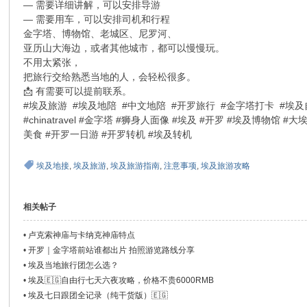
— 需要详细讲解，可以安排导游
社
— 需要用车，可以安排司机和行程
金字塔、博物馆、老城区、尼罗河、
亚历山大海边，或者其他城市，都可以慢慢玩。
不用太紧张，
把旅行交给熟悉当地的人，会轻松很多。
📩 有需要可以提前联系。
#埃及旅游 #埃及地陪 #中文地陪 #开罗旅行 #金字塔打卡 #埃及
#chinatravel #金字塔 #狮身人面像 #埃及 #开罗 #埃及博物
美食 #开罗一日游 #开罗转机 #埃及转机
埃及地接
,
埃及旅游
,
埃及旅游指南
,
注意事项
,
埃及旅游攻略
相关帖子
•
卢克索神庙与卡纳克神庙特点
•
开罗｜金字塔前站谁都出片 拍照游览路线分享
•
埃及当地旅行团怎么选？
•
埃及🇪🇬自由行七天六夜攻略，价格不贵6000RMB
•
埃及七日跟团全记录（纯干货版）🇪🇬