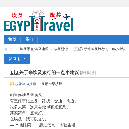
首页
我们
»
›
埃及景点/埃及地理
›
埃及游记
›
🇪🇬关于来埃及旅行的一点小建议
埃
发新帖
及
🇪🇬关于来埃及旅行的一点小建议
[复制链接]
旅
游
埃及旅游指南
|
显示全部楼层
-
如果你准备来埃及，
埃
有三件事很重要：路线、交通、沟通。
很多人第一次来会觉得有点复杂。
及
其实简单一点就好。
旅
在埃及，我可以提供：
行
— 本地陪同，一起走景点、体验生活