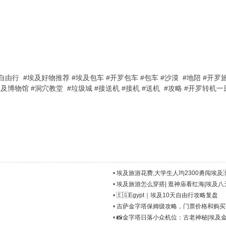
自由行 #埃及好物推荐 #埃及包车 #开罗包车 #包车 #沙漠 #地陪 #开
馆 #大埃及博物馆 #洞穴教堂 #垃圾城 #接送机 #接机 #送机 #攻略 #开罗
•
埃及旅游花费,大学生人均2300勇闯埃及🇪
•
埃及旅游怎么穿搭| 逛神庙看红海|埃及
•
🇪🇬Egypt｜埃及10天自由行攻略复盘
•
吉萨金字塔保姆级攻略，门票价格和购买
•
📸金字塔日落小众机位：古老神秘|埃及