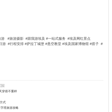
罗旅游 #旅游摄影 #跟我游埃及 #一站式服务 #埃及网红景点
转机一日游 #行程安排 #萨拉丁城堡 #悬空教堂 #埃及国家博物馆 #搭子 #
🇬
八天穿搭不重样
方式
金字塔旅游攻略