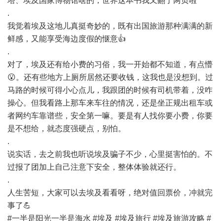
塔、埃及国家博物馆啥的，世界这本书我又翻了两页啦
.
我觉着埃及这地儿真挺奇妙的，既有出国旅游那种满满的新
鲜感，又能享受海边度假的惬意👍
.
对了，埃及还有给小费的习俗，我一开始都不知道，有点懵
😮。还有些地方上厕所居然还要收钱，这我也是没想到。过
马路的时候可得小心点儿，我跟团的时候有司机带着，没咋
操心。但我看路上那车来车往的情况，还是坐正规出租车或
者网约车靠谱些，安全第一嘛。要是有人找你要小费，你要
是不想给，就态度强硬点，别怕。
.
说实话，去之前我也听说埃及骗子不少，心里挺害怕的。不
过报了团加上自己注意下安全，整体体验就还行。
.
人生苦短，大家可以去埃及看看呀，绝对值回票价，冲就完
事了💪
#一半是阳光一半是海水 #埃及 #埃及旅行 #埃及旅游攻略 #