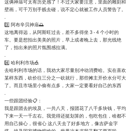
这俩神庙可太有历史感了！不过大家要注意，里面的雕刻和
壁画，可千万别手贱去碰，说不定心就被工作人员警告了。
.
3️⃣ 阿布辛贝神庙🌅
这地离得远，从阿斯旺过去，差不多得坐 3 - 4 个小时的
车。要是想拍出美美的照片，早上或者晚上去，那光线绝
了，拍出来的照片氛围感拉满。
.
4️⃣ 哈利利市场🎪
去哈利利市场的话，我劝大家尽量别冲动消费哈。实在喜欢
某样东西，砍价往三分之一砍就行，那些摊主开价水分可大
了。而且市场里小偷有点多，大家一定要看好自己的东西
.
一些跟团经验📋：
我是跟团去的埃及，一共八天，报团花了八千多块钱，平均
下来一天一千左右。我觉得还挺划算的，包吃包住，啥都不
用自己操心，很省心 这八天去了好多地方，像吉萨金字