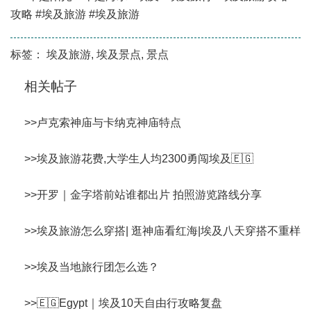
攻略 #埃及旅游 #埃及旅游
标签：
埃及旅游
,
埃及景点
,
景点
相关帖子
>>
卢克索神庙与卡纳克神庙特点
>>
埃及旅游花费,大学生人均2300勇闯埃及🇪🇬
>>
开罗｜金字塔前站谁都出片 拍照游览路线分享
>>
埃及旅游怎么穿搭| 逛神庙看红海|埃及八天穿搭不重样
>>
埃及当地旅行团怎么选？
>>
🇪🇬Egypt｜埃及10天自由行攻略复盘