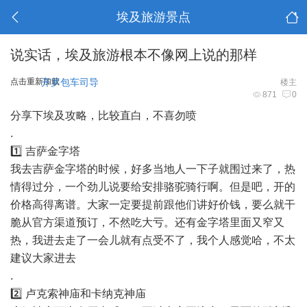
埃及旅游景点
说实话，埃及旅游根本不像网上说的那样
点击重新加载
开罗包车司导
楼主
871
0
分享下埃及攻略，比较直白，不喜勿喷
.
1️⃣ 吉萨金字塔
我去吉萨金字塔的时候，好多当地人一下子就围过来了，热
情得过分，一个劲儿说要给安排骆驼骑行啊。但是吧，开的
价格高得离谱。大家一定要提前跟他们讲好价钱，要么就干
脆从官方渠道预订，不然吃大亏。还有金字塔里面又窄又
热，我进去走了一会儿就有点受不了，我个人感觉哈，不太
建议大家进去
.
2️⃣ 卢克索神庙和卡纳克神庙